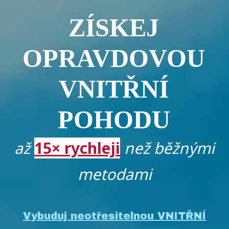
ZÍSKEJ
OPRAVDOVOU
VNITŘNÍ
POHODU
až
15× rychleji
než běžnými
metodami
Vybuduj neotřesitelnou VNITŘNÍ